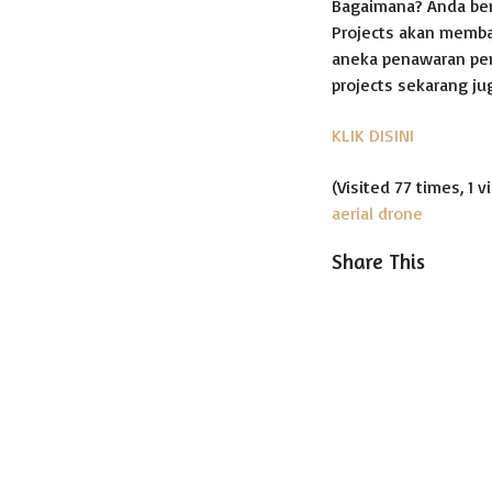
Bagaimana? Anda ber
Projects akan memba
aneka penawaran pem
projects sekarang ju
KLIK DISINI
(Visited 77 times, 1 v
aerial
drone
Share This