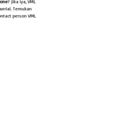
rone
? Jika iya, VML
aerial. Temukan
ontact person VML