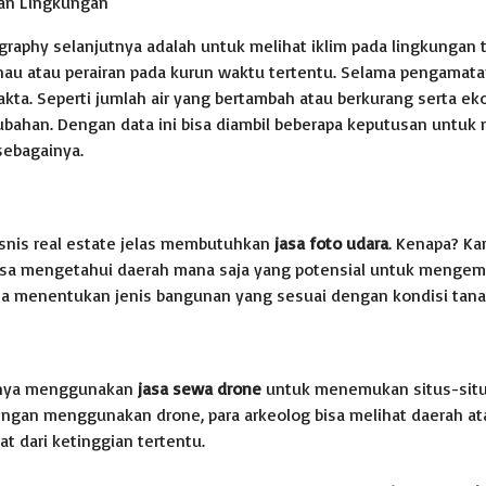
Dan Lingkungan
graphy selanjutnya adalah untuk melihat iklim pada lingkungan 
nau atau perairan pada kurun waktu tertentu. Selama pengamata
akta. Seperti jumlah air yang bertambah atau berkurang serta ek
bahan. Dengan data ini bisa diambil beberapa keputusan untuk m
sebagainya.
isnis real estate jelas membutuhkan
jasa foto udara
. Kenapa? Ka
isa mengetahui daerah mana saja yang potensial untuk mengem
sa menentukan jenis bangunan yang sesuai dengan kondisi tana
anya menggunakan
jasa sewa drone
untuk menemukan situs-situ
engan menggunakan drone, para arkeolog bisa melihat daerah at
at dari ketinggian tertentu.