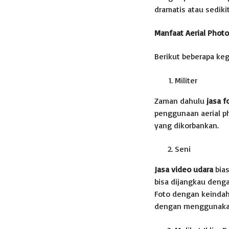
dramatis atau sediki
Manfaat Aerial Phot
Berikut beberapa keg
Militer
Zaman dahulu
jasa f
penggunaan aerial p
yang dikorbankan.
Seni
Jasa video udara
bia
bisa dijangkau deng
Foto dengan keindaha
dengan menggunakan