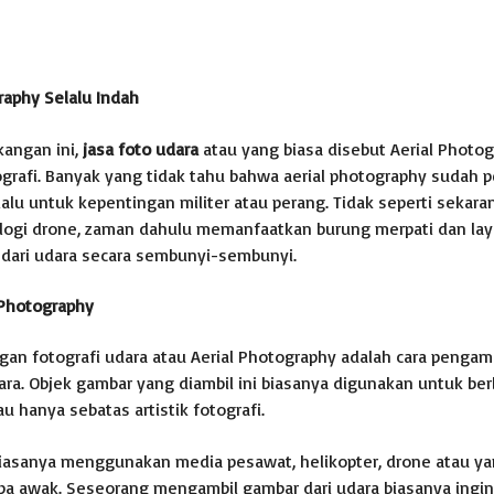
raphy Selalu Indah
angan ini,
jasa foto udara
atau yang biasa disebut Aerial Photo
ografi. Banyak yang tidak tahu bahwa aerial photography sudah 
alu untuk kepentingan militer atau perang. Tidak seperti sekara
ogi drone, zaman dahulu memanfaatkan burung merpati dan lay
 dari udara secara sembunyi-sembunyi.
l Photography
an fotografi udara atau Aerial Photography adalah cara pengam
ara. Objek gambar yang diambil ini biasanya digunakan untuk ber
au hanya sebatas artistik fotografi.
biasanya menggunakan media pesawat, helikopter, drone atau ya
a awak. Seseorang mengambil gambar dari udara biasanya ingi