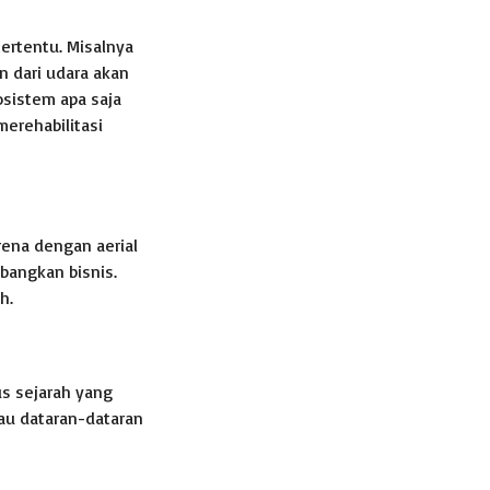
tertentu. Misalnya
n dari udara akan
osistem apa saja
erehabilitasi
rena dengan aerial
bangkan bisnis.
h.
s sejarah yang
au dataran-dataran