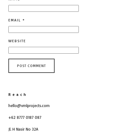
EMAIL
*
WEBSITE
Reach
hello@vmlprojects.com
+62 8777 0187 087
Jl. H Nasir No 32A